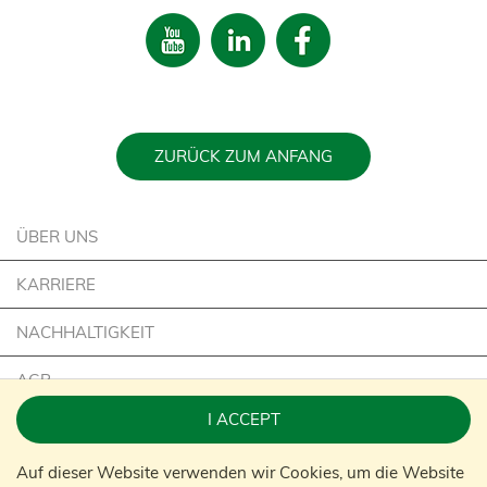
ZURÜCK ZUM ANFANG
ÜBER UNS
KARRIERE
NACHHALTIGKEIT
AGB
I ACCEPT
IMPRESSUM
Auf dieser Website verwenden wir Cookies, um die Website
KONTAKT